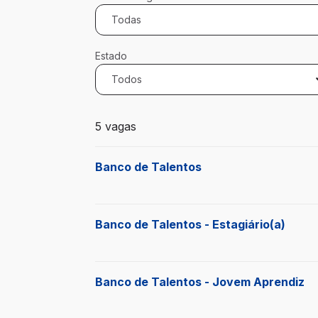
Todas
Estado
Todos
5 vagas encontradas para 0 filtros aplica
5 vagas
Banco de Talentos
Banco de Talentos - Estagiário(a)
Banco de Talentos - Jovem Aprendiz